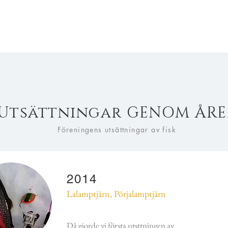
Utsättningar GENOM ÅR
Föreningens utsättningar av fisk
2014
Lalamptjärn, Pörjalamptjärn
Då gjorde vi första utsttningen av