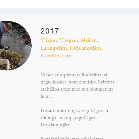
2017
Viksjön, Viksjöån, Mjällån,
Lalamptjärn, Pörjalamptjärn,
Kämelänstjärn
Vi börjar utplantera flodkräfta på
några lokaler inom området. Syftet är
att hjälpa arten med nya biotoper att
leva i.
Forsatt utsättning av regnbåge och
röding i Lalamp, regnbåge i
Pörjalamptjärn.
Nytt för i år är att vi också sätter