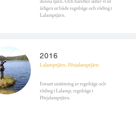
denna tjärn. Och härefter sätter vi ut
årligen ut både regnbåge och röding i
Lalamptjärn.
2016
Lalamptjärn, Pörjalamptjärn
Forsatt utsättning av regnbåge och
röding i Lalamp, regnbåge i
Pörjalamptjärn.