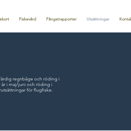
ekort
Fiskevård
Fångstrapporter
Utsättningar
Konta
stfärdig regnbåge och röding i
år i maj/juni och röding i
utsättningar för flugfiske.