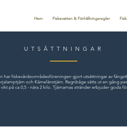
Hem
Fiskevatten & Förhållningsregler
Fisk
UTSÄTTNINGAR
fällen har fiskevårdsområdesföreningen gjort utsättningar av fång
Pörjalamptjärn och Kämelänstjärn. Regnbåge sätts ut en gång per 
vikt på ca 0,5 - nära 2 kilo. Tjärnarnas stränder erbjuder goda för