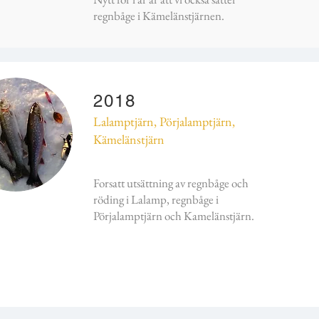
regnbåge i Kämelänstjärnen.
2018
Lalamptjärn, Pörjalamptjärn,
Kämelänstjärn
Forsatt utsättning av regnbåge och
röding i Lalamp, regnbåge i
Pörjalamptjärn och Kamelänstjärn.