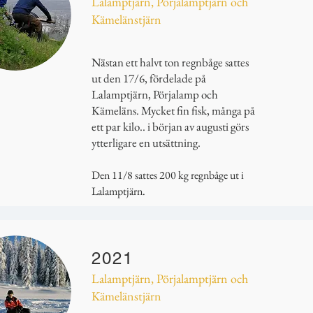
Lalamptjärn, Pörjalamptjärn och
Kämelänstjärn
Nästan ett halvt ton regnbåge sattes
ut den 17/6, fördelade på
Lalamptjärn, Pörjalamp och
Kämeläns. Mycket fin fisk, många på
ett par kilo.. i början av augusti görs
ytterligare en utsättning.
Den 11/8 sattes 200 kg regnbåge ut i
Lalamptjärn.
2021
Lalamptjärn, Pörjalamptjärn och
Kämelänstjärn